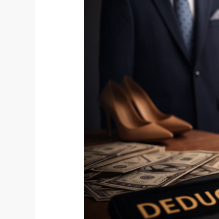
经
纪
人
或
自
媒
体
博
主
“服
装
抵
税”
的
真
相