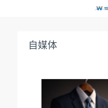
跳
至
内
容
自媒体
关
于
房
地
产