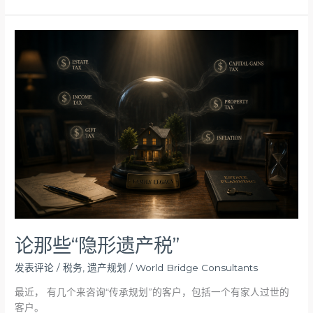
论
那
些
“隐
形
遗
产
税”
论那些“隐形遗产税”
发表评论
/
税务
,
遗产规划
/
World Bridge Consultants
最近， 有几个来咨询“传承规划”的客户，包括一个有家人过世的
客户。