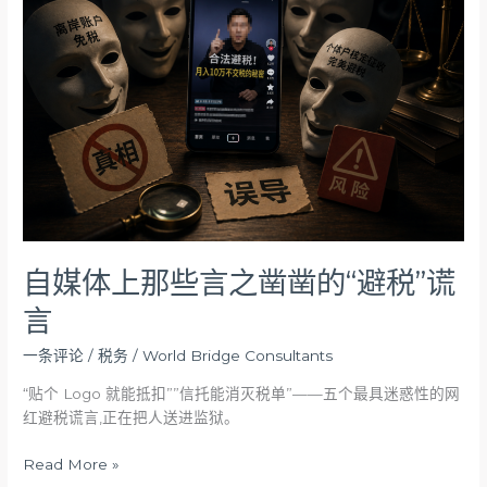
体
上
那
些
言
之
凿
凿
的
“避
税”
谎
自媒体上那些言之凿凿的“避税”谎
言
言
一条评论
/
税务
/
World Bridge Consultants
“贴个 Logo 就能抵扣””信托能消灭税单”——五个最具迷惑性的网
红避税谎言,正在把人送进监狱。
Read More »