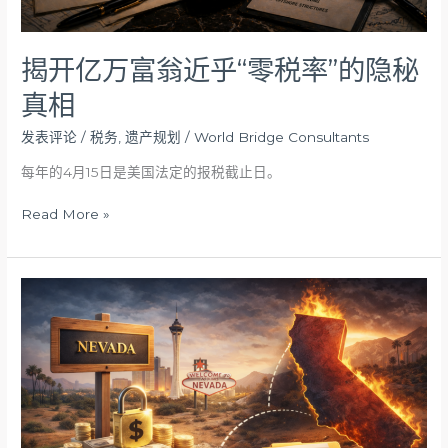
的
隐
秘
揭开亿万富翁近乎“零税率”的隐秘
真
真相
相
发表评论
/
税务
,
遗产规划
/
World Bridge Consultants
每年的4月15日是美国法定的报税截止日。
Read More »
别
了，
内
华
达
避
税
天