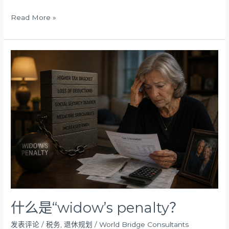
Read More »
什
么
是
“widow’s
penalty？
什么是“widow’s penalty？
发表评论
/
税务
,
退休规划
/
World Bridge Consultants