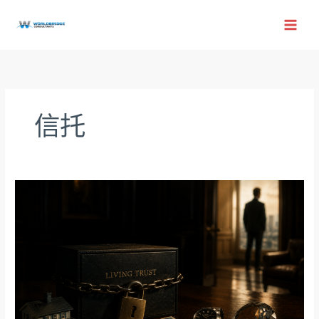
跳
至
内
容
信托
不
能
放
进
生
前
信
托
的