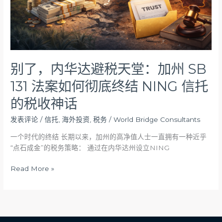
堂：
加
州
SB
131
法
别了，内华达避税天堂：加州 SB
案
131 法案如何彻底终结 NING 信托
如
何
的税收神话
彻
底
发表评论
/
信托
,
海外投资
,
税务
/
World Bridge Consultants
终
一个时代的终结 长期以来，加州的高净值人士一直拥有一种近乎
结
“点石成金”的税务策略： 通过在内华达州设立NING
NING
信
Read More »
托
的
税
收
神