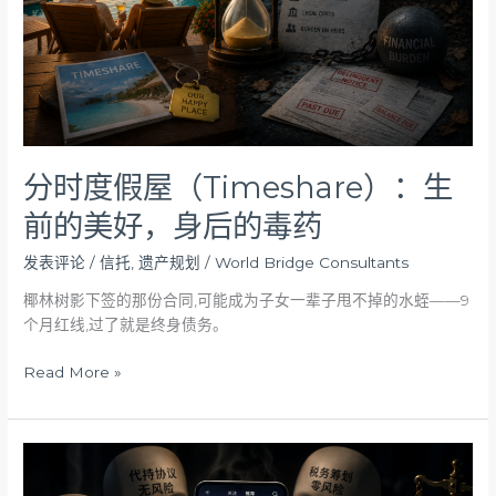
生
前
的
美
好，
身
后
的
分时度假屋（Timeshare）：生
毒
前的美好，身后的毒药
药
发表评论
/
信托
,
遗产规划
/
World Bridge Consultants
椰林树影下签的那份合同,可能成为子女一辈子甩不掉的水蛭——9
个月红线,过了就是终身债务。
Read More »
自
媒