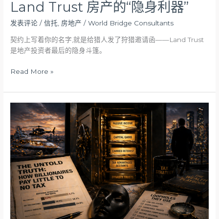
Land Trust 房产的“隐身利器”
发表评论
/
信托
,
房地产
/
World Bridge Consultants
契约上写着你的名字,就是给猎人发了狩猎邀请函——Land Trust
是地产投资者最后的隐身斗篷。
Read More »
揭
开
亿
万
富
翁
近
乎
“零
税
率”