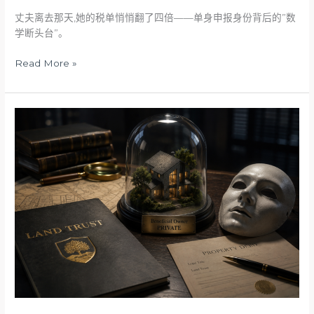
丈夫离去那天,她的税单悄悄翻了四倍——单身申报身份背后的”数
学断头台”。
Read More »
Land
Trust
房
产
的
“隐
身
利
器”