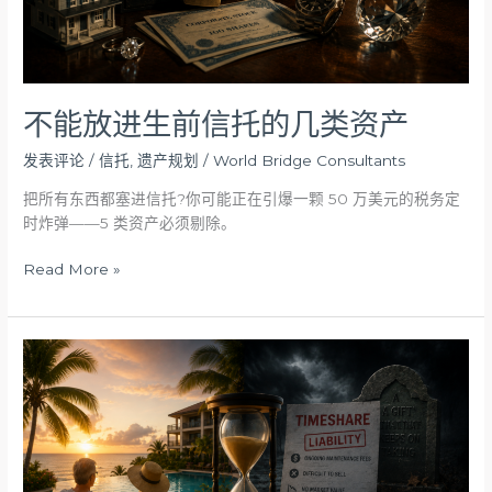
几
类
资
产
不能放进生前信托的几类资产
发表评论
/
信托
,
遗产规划
/
World Bridge Consultants
把所有东西都塞进信托?你可能正在引爆一颗 50 万美元的税务定
时炸弹——5 类资产必须剔除。
Read More »
分
时
度
假
屋
（Timeshare）：