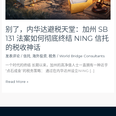
加
州
SB
131
法
别了，内华达避税天堂：加州 SB
案
131 法案如何彻底终结 NING 信托
如
何
的税收神话
彻
底
发表评论
/
信托
,
海外投资
,
税务
/
World Bridge Consultants
终
一个时代的终结 长期以来，加州的高净值人士一直拥有一种近乎
结
“点石成金”的税务策略： 通过在内华达州设立NING […]
NING
信
Read More »
托
的
税
收
神
话