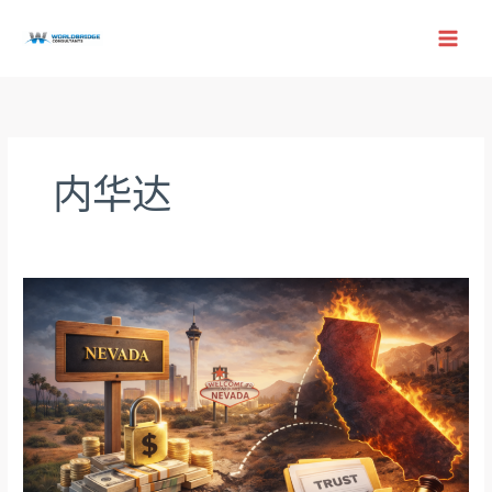
跳
至
内
容
内华达
别
了，
内
华
达
避
税
天
堂：