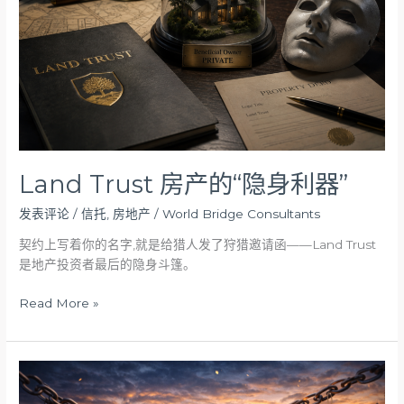
“隐
身
利
器”
Land Trust 房产的“隐身利器”
发表评论
/
信托
,
房地产
/
World Bridge Consultants
契约上写着你的名字,就是给猎人发了狩猎邀请函——Land Trust
是地产投资者最后的隐身斗篷。
Read More »
注
意：