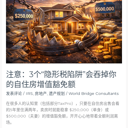
3
个
“隐
形
税
陷
阱”
会
吞
掉
你
的
注意：3个“隐形税陷阱”会吞掉你
自
的自住房增值豁免额
住
房
发表评论
/
IRS
,
房地产
,
遗产规划
/
World Bridge Consultants
增
值
在很多人的认知里（包括部分TaxPro），只要在自住房出售会看
豁
的5年里住满两年，卖房时就能稳拿 $250,000（单身）或
免
$500,000（夫妻）的增值豁免额，开开心心地带着全额利润离
额
场。