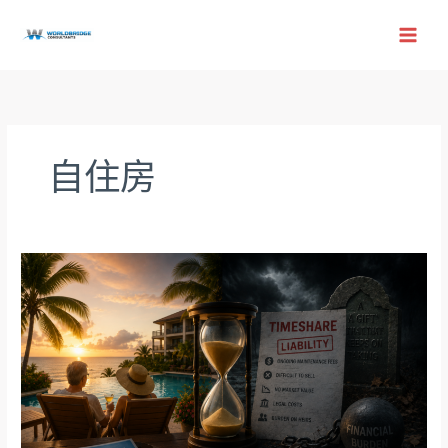
跳
至
内
容
自住房
分
时
度
假
屋
（Timeshare）：
生
前
的