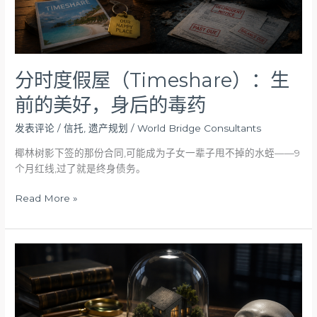
美
好，
身
后
的
分时度假屋（Timeshare）：生
毒
前的美好，身后的毒药
药
发表评论
/
信托
,
遗产规划
/
World Bridge Consultants
椰林树影下签的那份合同,可能成为子女一辈子甩不掉的水蛭——9
个月红线,过了就是终身债务。
Read More »
Land
Trust
房
产
的