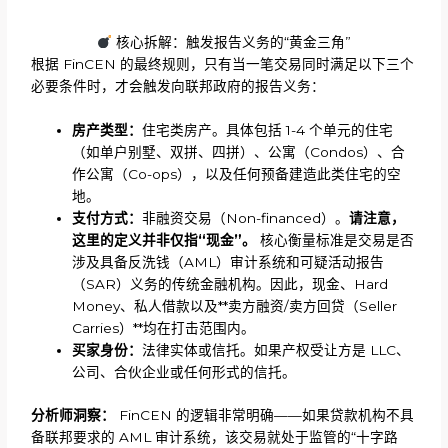
核心拆解：触发报告义务的“黄金三角”
根据 FinCEN 的最终规则，只有当一笔交易同时满足以下三个
必要条件时，才会触发向联邦政府的报告义务：
房产类型：
住宅类房产。具体包括 1-4 个单元的住宅
（如单户别墅、双拼、四拼）、公寓（Condos）、合
作公寓（Co-ops），以及任何预备建造此类住宅的空
地。
支付方式：
非融资交易（Non-financed）。
请注意，
这里的定义并非仅指
“现金”。
核心衡量标准是交易是否
涉及具备反洗钱（AML）审计系统和可疑活动报告
（SAR）义务的传统金融机构。因此，现金、Hard
Money、私人借款以及**卖方融资/卖方回贷（Seller
Carries）**均在打击范围内。
买家身份：
法律实体或信托。如果产权受让方是 LLC、
公司、合伙企业或任何形式的信托。
分析师洞察：
FinCEN 的逻辑非常明确——如果贷款机构不具
备联邦要求的 AML 审计系统，该交易就处于监管的“十字路