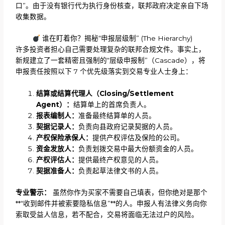
口”。由于没有银行代为执行身份核查，联邦政府决定亲自下场
收集数据。
谁在盯着你？揭秘“申报层级制” (The Hierarchy)
许多投资者担心自己需要处理复杂的联邦合规文件。事实上，
新规建立了一套精密且强制的“层级申报制”（Cascade），将
申报责任按照以下 7 个优先级落实到交易专业人士身上：
结算或结算代理人（Closing/Settlement
Agent）：
结算单上的首席负责人。
报表编制人：
准备最终结算单的人员。
契据记录人：
负责向县政府记录契据的人员。
产权保险承保人：
提供产权评估及保险的公司。
资金发放人：
负责划拨交易中最大份额资金的人员。
产权评估人：
提供最终产权意见的人员。
契据准备人：
负责起草法律文书的人员。
专业警示：
虽然你作为买家不需要自己填表，但你绝对是那个
**“收到邮件并被索要隐私信息”**的人。申报人有法律义务向你
索取受益人信息，若不配合，交易将面临无法过户的风险。