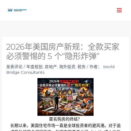
跳
至
内
容
2026年美国房产新规：全款买家
必须警惕的 5 个“隐形炸弹”
发表评论
/
年度规划
,
房地产
,
海外投资
,
税务
/ 作者：
World
Bridge Consultants
匿名购房的终结？
长期以来，美国住宅市场一直是全球投资者的避风港。对于追