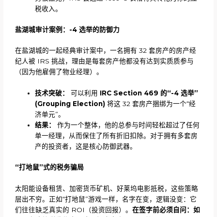
税收入。
盐湖城审计案例：
-4 选举的防御力
在盐湖城的一起经典审计案中，一名拥有 32 套房产的房产经
纪人被 IRS 挑战，理由是每套房产他都没有达到实质质参与
（因为他雇佣了物业经理）。
技术突破：
可以利用
IRC Section 469 的“-4 选举”
(Grouping Election)
将这 32 套房产捆绑为一个“经
济单元”。
结果：
作为一个整体，他的总参与时间轻松超过了任何
单一经理，从而保住了所有折旧扣除。对于拥有多套房
产的投资者，这是核心防御武器。
“打地鼠”式的税务骗局
太阳能设备租赁、加密货币矿机、好莱坞电影抵税，这些策略
层出不穷。正如“打地鼠”游戏一样，名字在变，逻辑没变：它
们往往缺乏真实的 ROI（投资回报）。
在签字前必须自问：如