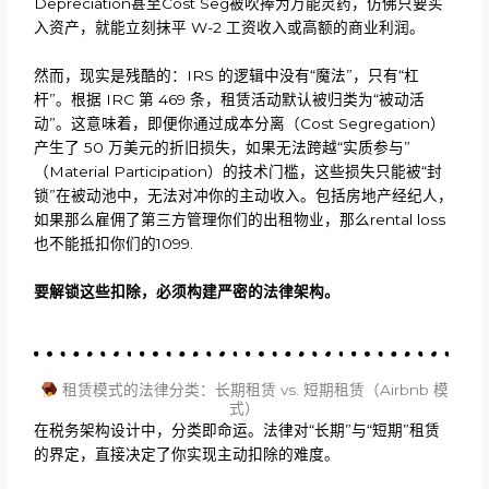
Depreciation甚至Cost Seg被吹捧为万能灵药，仿佛只要买
入资产，就能立刻抹平 W-2 工资收入或高额的商业利润。
然而，现实是残酷的：IRS 的逻辑中没有“魔法”，只有“杠
杆”。根据 IRC 第 469 条，租赁活动默认被归类为“被动活
动”。这意味着，即便你通过成本分离（Cost Segregation）
产生了 50 万美元的折旧损失，如果无法跨越“实质参与”
（Material Participation）的技术门槛，这些损失只能被“封
锁”在被动池中，无法对冲你的主动收入。包括房地产经纪人，
如果那么雇佣了第三方管理你们的出租物业，那么rental loss
也不能抵扣你们的1099.
要解锁这些扣除，必须构建严密的法律架构。
租赁模式的法律分类：长期租赁 vs. 短期租赁（Airbnb 模
式）
在税务架构设计中，分类即命运。法律对“长期”与“短期”租赁
的界定，直接决定了你实现主动扣除的难度。