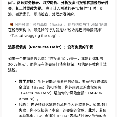
间”。
阅读财务报表、监控房价、分析投资回报或参加税务研讨
会，其工时贡献为零。
真正计入测试的是“实操性”工时：刷
漆、搬运家具、现场检查、处理房客纠纷。
风险预警：税务基础（Basis）、债务结构与“打地鼠”陷阱
在税务架构中，最危险的行为就是让“税收尾巴摇动投资狗”
（Tax tail wagging the dog）。
追索权债务（
Recourse Debt）：没有免费的午餐
如果一个推销员告诉你：“你投资 10 万美元，我能让你扣除
30 万美元”，而你没有签署任何债务担保，那他是在教你非法
逃税。
数学逻辑：
折旧只能涵盖资产的价值。要获得超过你现
金出资（Basis）的扣除额，你必须通过追索权债务
（Recourse Debt）增加你的“风险金额”（At-Risk
Amount）。
代价：
你必须对这笔债务承担个人还款责任。如果项目
失败，你不仅损失了本金，还要偿还贷款。此外，若债
务被豁免，IRS 会通过 1099-C 表格将其转化为你的应