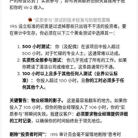
产的经营达到了“实质参与”，即可将高额折旧损失直接用于抵
扣你的 W-2 收入。
“实质参与”测试的技术标准与防御性策略
IRS 设立标准的初衷是过滤掉那些只出钱不干活的投资者。要
在审计中生存，你必须在以下三个黄金测试中选择其一：
500 小时测试：
你（及配偶）在该项目中投入超过
500 小时。对于忙碌的专业人士，这通常难以达成。
实质性全部参与测试：
你几乎完成了所有的工作。如果
你聘请了清洁公司或维修工，这条路通常行不通。
100 小时以上且
多于其
他
任何
人测试（业界公认标
准）：
你投入超过 100 小时，且
你的工时必须多于任
何其他个人
。
关键警告：物业经理的影子。
这是最容易翻车的地方。如果你
投入了 105 小时，但你的物业经理投入了 106 小时，你的“实
质参与”将瞬间失效。我建议客户：
必须要求物业经理提供详细
的工时记录
，以确保你的时间始终处于领先地位。
剔除
“投资者时间”：
IRS 审计员会毫不留情地剔除“思考时