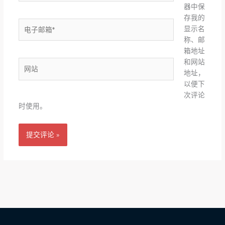
器中保
存我的
电
显示名
子
称、邮
邮
箱地址
箱
和网站
网
*
地址，
站
以便下
次评论
时使用。