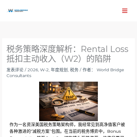
跳
至
内
容
税务策略深度解析：Rental Loss
抵扣主动收入（W2）的陷阱
发表评论
/
2026
,
W-2
,
年度规划
,
税务
/ 作者：
World Bridge
Consultants
作为一名资深美国税务策略架构师，我经常见到高净值客户被
各种激进的“减税方案”包围。在当前的税务博弈中，Bonus