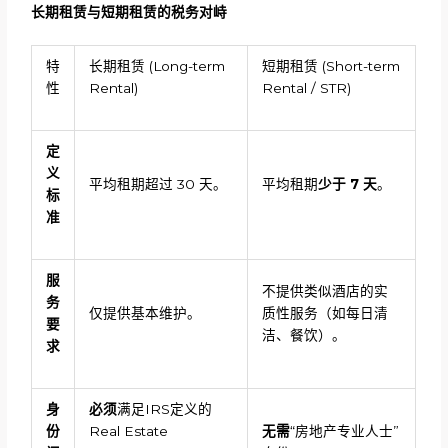
长期租赁与短期租赁的税务对峙
特
长期租赁 (Long-term
短期租赁 (Short-term
性
Rental)
Rental / STR)
定
义
平均租期超过 30 天。
平均租期
少于
7 天
。
标
准
服
不提供类似酒店的实
务
仅提供基本维护。
质性服务（如每日清
要
洁、餐饮）。
求
身
必须
满足IRS定义的
份
Real Estate
无需
“房地产专业人士”