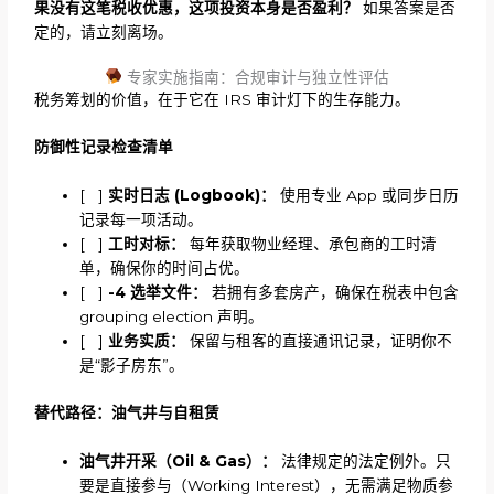
果没有这笔税收优惠，这项投资本身是否盈利？
如果答案是否
定的，请立刻离场。
专家实施指南：合规审计与独立性评估
税务筹划的价值，在于它在 IRS 审计灯下的生存能力。
防御性记录检查清单
[ ]
实时日志 (Logbook)：
使用专业 App 或同步日历
记录每一项活动。
[ ]
工时对标：
每年获取物业经理、承包商的工时清
单，确保你的时间占优。
[ ]
-4 选举文件：
若拥有多套房产，确保在税表中包含
grouping election 声明。
[ ]
业务实质：
保留与租客的直接通讯记录，证明你不
是“影子房东”。
替代路径：油气井与自租赁
油气井开采（
Oil & Gas）：
法律规定的法定例外。只
要是直接参与（Working Interest），无需满足物质参