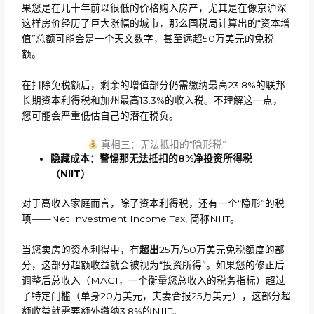
果您是在几十年前以很低的价格购入房产，尤其是在像京沪深
这样房价经历了巨大涨幅的城市，那么国税局计算出的“资本增
值”总额可能会是一个天文数字，甚至远超50万美元的免税
额。
在扣除免税额后，剩余的增值部分仍需缴纳最高23.8%的联邦
长期资本利得税和加州最高13.3%的收入税。不理解这一点，
您可能会严重低估自己的潜在税负。
真相三：无法抵扣的“隐形税”
隐藏成本：警惕那无法抵扣的
8%净投资所得税
（NIIT）
对于高收入家庭而言，除了资本利得税，还有一个“隐形”的税
项——Net Investment Income Tax, 简称NIIT。
当您卖房的资本利得中，有
超出
25万/50万美元免税额度的部
分，这部分超额收益就会被视为“投资所得”。如果您的修正后
调整后总收入（MAGI，一个衡量您总收入的税务指标）超过
了特定门槛（单身20万美元，夫妻合报25万美元），这部分超
额收益就需要额外缴纳3.8%的NIIT。