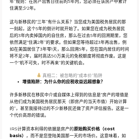
年”规则：在房产出售日往前的5年内，您必须在该房产中累计
住满至少2年。
这与新移民的“三年”有什么关系？当您成为美国税务居民的那
一刻起，这个5年的倒计时就开始了。如果您在成为税务居民
后的3年内卖掉国内的自住房，那么在过去5年的回溯期里，您
依然满足“住满2年”的要求。但如果您等待超过3年再出售，例
如在美国居住了3年零1天，那么回溯5年，您在国内居住的时间
将不足2年，届时高达50万美元的免税额度将彻底作废。这是
一个“机不可失，时不再来”的关键机会。
真相二：被忽略的“成本价”陷阱
增值陷阱：为什么你的应税收益远超想象？
许多新移民在移民中介或自媒体上得到的信息是“房产的增值是
从他们成为美国税务居民那天（即房产的当天市值）开始计算
的”，甚至我接待过的不少新移民还做了资产评估报告。这是一
个代价高昂的错误。
IRS计算资本利得的依据是房产的
原始购买价格（
cost
basis）
，而不是您登陆美国那一天的市场价。这意味着，如