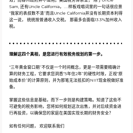
效，而各州政府并不适用。美国税务体系里， 除了Uncle
Sam, 还有Uncle California，…..样板戏唱词里的一句话很应景
“我家的表叔数不清”而且Uncle California并没有长期资本利得
这一说， 统统按普通收入交税。 那最多会面临13.3%加州收入
税。
理解这四个真相，是您进行有效税务规划的第一步。
“三年黄金窗口期”不仅是一个时间概念，更是一项需要精确计
算的财务工程，它要求您洞悉“5年住2年”的硬性时限，正视“原
始成本价”的计算原则，并为那笔无法抵扣的NIIT现金税做好准
备。
掌握这些信息是基础，而下一步则是构建策略。知道了这些不
可避免的税务影响，您将如何规划这次出售，并对后续资金进
行再投资，以确保您的家庭在美国实现长期的财务安全？
如有任何问题， 欢迎联系我们