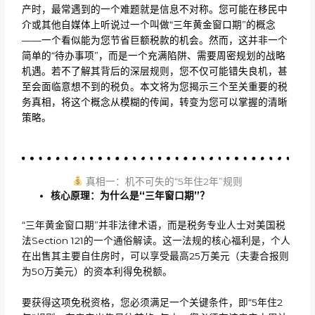
产时，最常遇到的一个难题就是信息不对称。您可能在移民中
介或其他自媒体上听说过一个叫做“三年黄金窗口期”的概念
——一个看似能为您节省巨额税款的机会。然而，这并非一个
简单的“待办事项”，而是一个充满陷阱、需要周密规划的战略
机遇。若不了解其背后的深层规则，您不仅可能错失良机，甚
至会面临意想不到的税负。本文将为您揭示三个至关重要的税
务真相，将这个概念从模糊的传闻，转变为您可以掌握的清晰
策略。
真相一：机不可失的“5年住2年”规则
核心原理：为什么是
“三年窗口期”？
“三年黄金窗口期”并非法律术语，而是税务专业人士对美国税
法Section 121的一个通俗解读。这一法规的核心福利是，个人
在出售其主要自住房时，可以享受最高25万美元（夫妻合报则
为50万美元）的资本利得免税额。
要获得这项免税资格，您必须满足一个关键条件，即“5年住2