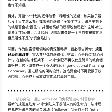
也许不知道。
另外，开设529计划时还伴随着一种理性的迟疑：如果孩子最
后没上大学怎么办？或者他们获得了全额奖学金，账户里剩下
的钱是否会被“困住”，并面临高额的所得税和罚款？这种对“过
剩资金”的恐惧，会让529计划看起来像是一个虽然有税收优惠
但灵活性不足的“资金陷阱”。
然而，作为财富管理领域的资深策略师，我必须告诉你：
规则
已经彻底改变
。富人并非偶然获得代际财富，而是通过“精心设
计”。在新的法律框架下，529计划已不再仅仅是简单的教育储
蓄账户，它正演变成一个强大的Multi-generational Planning
Container。通过精准的架构设计，这笔资金将不再受限于校
园围墙，而是成为家族财富传承的高效工具。
核心突破：通往 Roth IRA 的免税管道与“财富数学”
最新的规则变动为529计划注入了前所未有的生命力：法律现
在允许将账户内的资金滚动（Rollover）到受益人的 Roth