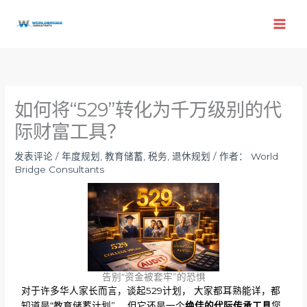
跳
至
内
容
如何将“529”转化为千万级别的代
际财富工具？
发表评论
/
年度规划
,
教育储蓄
,
税务
,
退休规划
/ 作者：
World
Bridge Consultants
告别“资金被套牢”的恐惧
对于许多华人家长而言，谈起529计划， 大家都耳熟能详，都
知道是“教育储蓄计划”， 但它还是一个
绝佳的代际传承工具
您