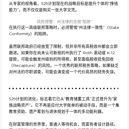
从专家的视角看，529计划现在的战略目标是提升个体的“挣钱
能力”，而不仅仅是购买一张大学文凭。
风险预警：州法律的合规“陷阱”
在执行这一高级联邦策略时，必须警惕“州法律一致性”（State
Conformity）的陷阱。
虽然联邦政府已经放宽了限制，但并非所有高税收州都会立即
跟进。如果你在尚未认可新规的州执行了 Roth 滚动或 K-12
提款，可能会触发州级别的所得税，甚至面临税收抵免回收
（Recapture）的风险。一个优秀的联邦税务策略，如果缺乏
对州法的尽职调查，可能会演变成一个代价高昂的财务失误。
529计划的进化，标志着它已从“教育储蓄工具”正式晋升为“家
族战略资产”。它不再是应付大学账单的被动手段，而是一个集
教育资助、遗产筹划与退休规划于一体的多功能利器。
在财富管理的世界里，普通人等待机会，而富有者设计路径。