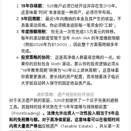
15年存续期：
529账户必须已经开设并存在至少15年。
这意味着“时间”本身就是一种资产，必须尽早布局。
5年回溯期：
最近5年内缴纳的本金及其产生的收益，不
具备滚动资格。你必须精准追踪每一笔资金的“工龄”。
年度限额限制：
你无法一次性完成3.5万美元的转移。
每年的滚动额度受限于当年 Roth IRA 的年度缴款限额
（例如2026年为$7,500），因此整个方案需跨越多年
完成。
投资策略的协同：
这是高净值人群最易忽略的一点。如
果你的目标包含 Roth 滚动，那么你的投资逻辑必须从
“18年教育周期”转换为“40年以上退休周期”。这意味着
你需要更激进、更长线的资产配置，而非随着孩子临近
大学就自动转入保守的固定收益类产品。
进阶策略：遗产规划的杠杆效应
对于关注遗产税的家庭，529计划提供了一个近乎完美的避税
工具。其独特的技术优势在于“5年年度赠与排除额前置”
（Frontloading）
。法律允许出资人一次性投入相当于
5年总
和的免税赠与额。对于高净值家庭，这意味着可以在极短时间
内将大量资产移出
应税遗产（Taxable Estate），并从第一天