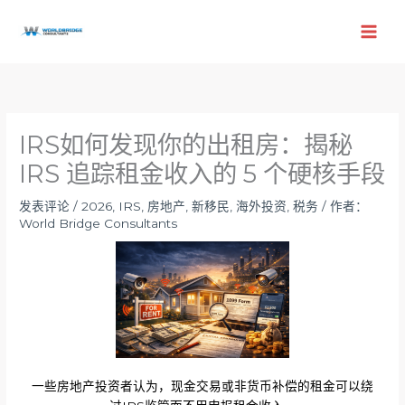
跳
至
内
容
IRS如何发现你的出租房：揭秘
IRS 追踪租金收入的 5 个硬核手段
发表评论
/
2026
,
IRS
,
房地产
,
新移民
,
海外投资
,
税务
/ 作者：
World Bridge Consultants
一些房地产投资者认为，现金交易或非货币补偿的租金可以绕