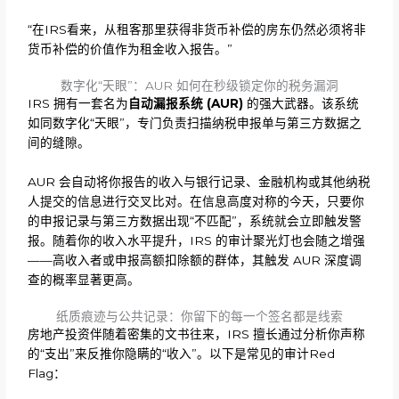
“在IRS看来，从租客那里获得非货币补偿的房东仍然必须将非
货币补偿的价值作为租金收入报告。”
数字化“天眼”：AUR 如何在秒级锁定你的税务漏洞
IRS 拥有一套名为
自动漏报系统
(AUR)
的强大武器。该系统
如同数字化“天眼”，专门负责扫描纳税申报单与第三方数据之
间的缝隙。
AUR 会自动将你报告的收入与银行记录、金融机构或其他纳税
人提交的信息进行交叉比对。在信息高度对称的今天，只要你
的申报记录与第三方数据出现“不匹配”，系统就会立即触发警
报。随着你的收入水平提升，IRS 的审计聚光灯也会随之增强
——高收入者或申报高额扣除额的群体，其触发 AUR 深度调
查的概率显著更高。
纸质痕迹与公共记录：你留下的每一个签名都是线索
房地产投资伴随着密集的文书往来，IRS 擅长通过分析你声称
的“支出”来反推你隐瞒的“收入”。以下是常见的审计Red
Flag：