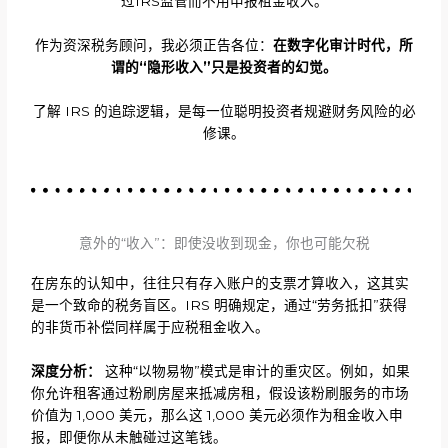
过IRS监管而不用申报租金收入。
作为资深税务顾问，我必须正告各位：
在数字化审计时代，所
谓的“隐形收入”只是投资者的幻觉。
了解 IRS 的追踪逻辑，是每一位聪明投资者规避财务风险的必
修课。
意外的“收入”：即使没收到现金，你也可能欠税
在房东的认知中，往往只有存入账户的支票才算收入，这其实
是一个致命的税务盲区。IRS 明确规定，通过“劳务抵扣”获得
的非货币补偿同样属于应税租金收入。
深度分析：
这种“以物易物”模式是审计的重灾区。例如，如果
你允许租客通过粉刷房屋来抵减房租，假设该粉刷服务的市场
价值为 1,000 美元，那么这 1,000 美元必须作为租金收入申
报，即便你从未触碰过这笔钱。