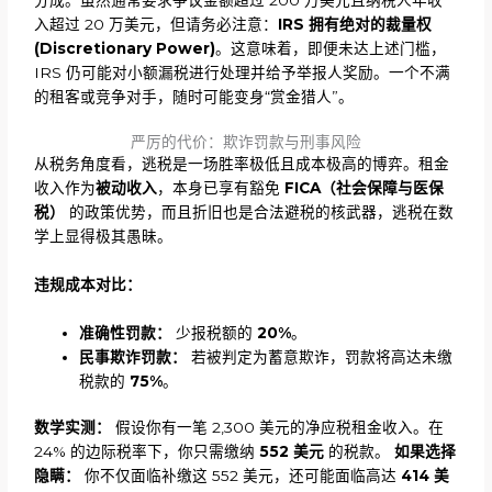
分成。虽然通常要求争议金额超过 200 万美元且纳税人年收
入超过 20 万美元，但请务必注意：
IRS 拥有绝对的裁量权
(Discretionary Power)
。这意味着，即便未达上述门槛，
IRS 仍可能对小额漏税进行处理并给予举报人奖励。一个不满
的租客或竞争对手，随时可能变身“赏金猎人”。
严厉的代价：欺诈罚款与刑事风险
从税务角度看，逃税是一场胜率极低且成本极高的博弈。租金
收入作为
被动收入
，本身已享有豁免
FICA（社会保障与医保
税）
的政策优势，而且折旧也是合法避税的核武器，逃税在数
学上显得极其愚昧。
违规成本对比：
准确性罚款：
少报税额的
20%
。
民事欺诈罚款：
若被判定为蓄意欺诈，罚款将高达未缴
税款的
75%
。
数学实测：
假设你有一笔 2,300 美元的净应税租金收入。在
24% 的边际税率下，你只需缴纳
552 美元
的税款。
如果选择
隐瞒：
你不仅面临补缴这 552 美元，还可能面临高达
414 美