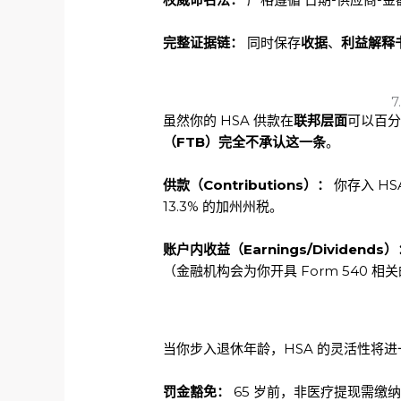
完整证据链：
同时保存
收据
、
利益解释
虽然你的 HSA 供款在
联邦层面
可以百分
（FTB）完全不承认这一条
。
供款（Contributions）：
你存入 H
13.3% 的加州州税。
账户内收益（Earnings/Dividends
（金融机构会为你开具 Form 540 
当你步入退休年龄，HSA 的灵活性将
罚金豁免：
65 岁前，非医疗提现需缴纳