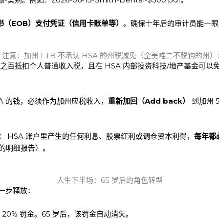
书（EOB）支付凭证（信用卡账单等）
。确保十年后的审计员能一眼
7. 注意：加州 FTB 不承认 HSA 的州税减免（全美唯二不脱钩的州）
之百抵扣个人普通收入税，且在 HSA 内部投资科技/地产基金可以
SA 的钱，必须作为加州应税收入，
重新加回（Add back）
到加州 
）：
HSA 账户里产生的任何利息、股票红利或调仓资本利得，
每年都
相关的明细报告）。
人生下半场：65 岁后的角色转型
进一步释放：
 20% 罚金。65 岁后，该罚金自动消失。