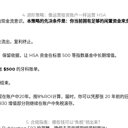
4. 进阶策略：像运营投资账户一样运营 HSA
的现金流意识。
本策略的先决条件是：你当前拥有足够的闲置资金来支
资金流出，复利终止。
留收据，让 HSA 资金在标普 500 等指数基金中长期增值。
张
$500
的牙科账单。
场结束。
在账户中20年。按8%ROI计算，届时，你可以凭那张 20 年前的旧
,830 增值部分则继续在账户中免税滚存。
5. 合规指南：哪些钱可以“免税”领出来？