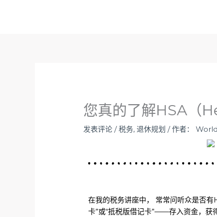
跳
至
内
容
您真的了解HSA（Heal
发表评论
/
税务
,
退休规划
/ 作者：
World
在我的税务讲座中， 常常问听众是否有
卡”或“抵税版借记卡”——存入资金，