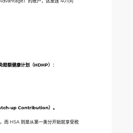
antage）的账户，这是连 401(k)
免赔额健康计划（HDHP）
：
-up Contribution）。
设，而 HSA 则是从第一美分开始就享受税