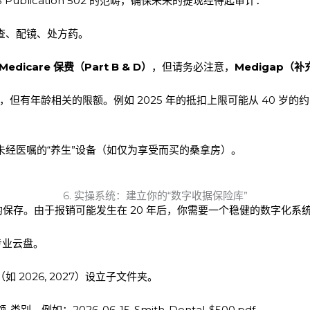
ublication 502 的范畴，确保未来的提现经得起审计：
查、配镜、处方药。
Medicare 保费（Part B & D）
，但请务必注意，
Medigap（
，但有年龄相关的限额。例如 2025 年的抵扣上限可能从 40 岁的约 $48
经医嘱的“养生”设备（如仅为享受而买的桑拿房）。
6. 实操系统：建立你的“数字收据保险库”
保存。由于报销可能发生在 20 年后，你需要一个稳健的数字化系
等专业云盘。
 2026, 2027）设立子文件夹。
别。例如：2026-06-15-Smith-Dental-$500.pdf。