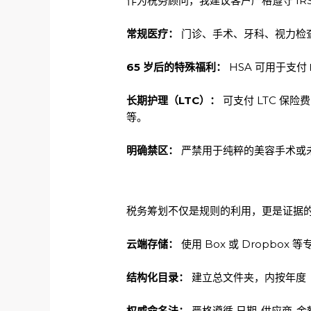
作为税务顾问，我建议客户严格遵守 IRS P
常规医疗：
门诊、手术、牙科、视力检
65 岁后的特殊福利：
HSA 可用于支付
长期护理（LTC）：
可支付 LTC 保险费
等。
明确禁区：
严禁用于纯粹的美容手术或未
税务筹划不仅是规则的利用，更是证据的
云端存储：
使用 Box 或 Dropbox 
结构化目录：
建立总文件夹，内按年度（如
权威命名法：
严格遵循 日期-供应商-金额-类