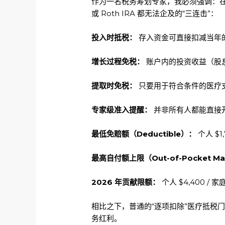
作为一名税务筹划专家，我必须强调：在所有的法
或 Roth IRA 都无法企及的“三连击”：
投入时抵税：
存入资金可直接扣减当年
增长过程免税：
账户内的投资收益（股
提取时免税：
只要用于符合条件的医疗
专家级准入提醒：
并非所有人都能直接开
最低免赔额（Deductible）：
个人 $1,
最高自付额上限（Out-of-Pocket M
2026 年贡献限额：
个人 $4,400 / 家庭
相比之下，普通的“逐项扣除”医疗抵税门槛
务红利。