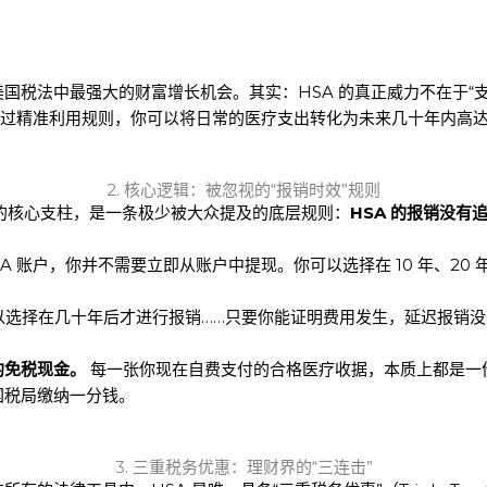
国税法中最强大的财富增长机会。其实：HSA 的真正威力不在于“
通过精准利用规则，你可以将日常的医疗支出转化为未来几十年内高
2. 核心逻辑：被忽视的“报销时效”规则
机器”的核心支柱，是一条极少被大众提及的底层规则：
HSA 的报销没有
 账户，你并不需要立即从账户中提现。你可以选择在 10 年、20 年
可以选择在几十年后才进行报销……只要你能证明费用发生，延迟报销没
的免税现金。
每一张你现在自费支付的合格医疗收据，本质上都是一份
国税局缴纳一分钱。
3. 三重税务优惠：理财界的“三连击”