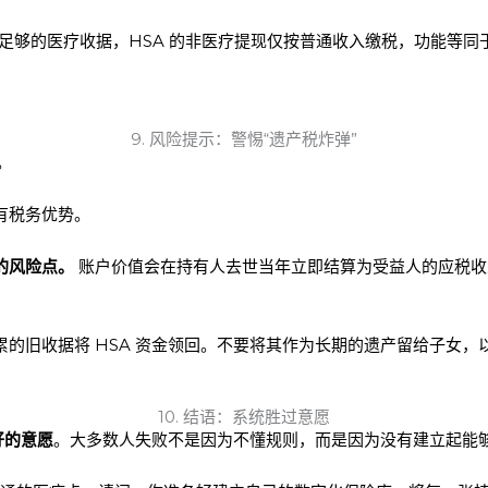
足够的医疗收据，HSA 的非医疗提现仅按普通收入缴税，功能等同于
9. 风险提示：警惕“遗产税炸弹”
。
有税务优势。
的风险点。
账户价值会在持有人去世当年立即结算为受益人的应税收入。它
的旧收据将 HSA 资金领回。不要将其作为长期的遗产留给子女，
10. 结语：系统胜过意愿
好的意愿
。大多数人失败不是因为不懂规则，而是因为没有建立起能够