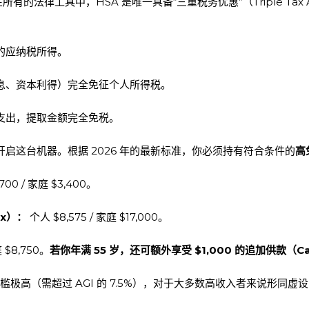
律工具中，HSA 是唯一具备“三重税务优惠”（Triple Tax Adv
的应纳税所得。
息、资本利得）完全免征个人所得税。
支出，提取金额完全免税。
启这台机器。根据 2026 年的最新标准，你必须持有符合条件的
高
700 / 家庭 $3,400。
ax）：
个人 $8,575 / 家庭 $17,000。
 $8,750。
若你年满 55 岁，还可额外享受 $1,000 的追加供款（Catch
极高（需超过 AGI 的 7.5%），对于大多数高收入者来说形同虚