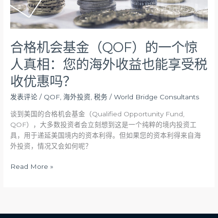
个
惊
人
真
合格机会基金（QOF）的一个惊
相：
您
人真相：您的海外收益也能享受税
的
收优惠吗？
海
外
发表评论
/
QOF
,
海外投资
,
税务
/
World Bridge Consultants
收
益
谈到美国的合格机会基金（Qualified Opportunity Fund,
也
QOF），大多数投资者会立刻想到这是一个纯粹的境内投资工
能
具，用于递延美国境内的资本利得。但如果您的资本利得来自海
享
外投资，情况又会如何呢？
受
Read More »
税
收
优
惠
吗？