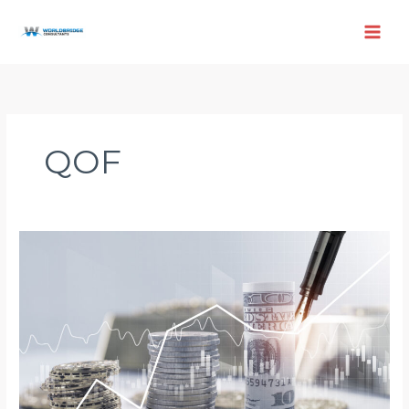
跳
至
内
容
QOF
合
格
机
会
基
金
（QOF）
的
一