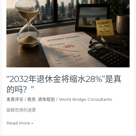
退
休
金
将
缩
水
28%”
是
真
的
吗？”
“2032年退休金将缩水28%”是真
的吗？”
发表评论
/
税务
,
退休规划
/
World Bridge Consultants
破解恐惧的迷雾
Read More »