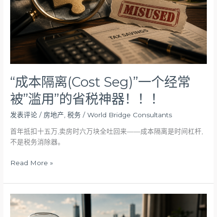
一
个
经
常
被”
滥
用”
的
“成本隔离(Cost Seg)”一个经常
省
被”滥用”的省税神器！！！
税
神
发表评论
/
房地产
,
税务
/
World Bridge Consultants
器！！！
首年抵扣十五万,卖房时六万块全吐回来——成本隔离是时间杠杆,
不是税务消除器。
Read More »
“2032
年