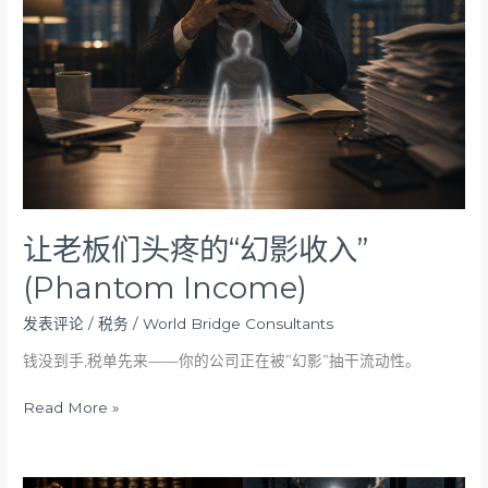
头
疼
的
“幻
影
收
入”
(Phantom
Income)
让老板们头疼的“幻影收入”
(Phantom Income)
发表评论
/
税务
/
World Bridge Consultants
钱没到手,税单先来——你的公司正在被”幻影”抽干流动性。
Read More »
“经