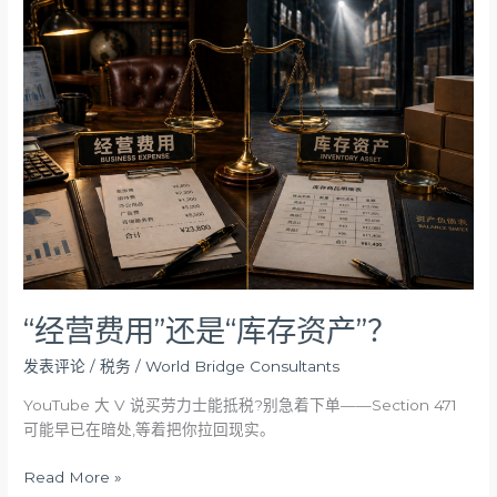
营
费
用”
还
是
“库
存
资
产”？
“经营费用”还是“库存资产”？
发表评论
/
税务
/
World Bridge Consultants
YouTube 大 V 说买劳力士能抵税?别急着下单——Section 471
可能早已在暗处,等着把你拉回现实。
Read More »