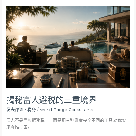
揭
秘
富
人
避
税
的
三
重
境
界
揭秘富人避税的三重境界
发表评论
/
税务
/
World Bridge Consultants
富人不是靠收据避税——而是用三种维度完全不同的工具,对你实
施降维打击。