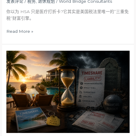
发表评论
/
税务
,
退休规划
/
World Bridge Consultants
你以为 HSA 只是医疗打折卡?它其实是美国税法里唯一的”三重免
税”财富引擎。
Read More »
分
时
度
假
屋
（Timeshare）：
生
前
的
美
好，
身
后