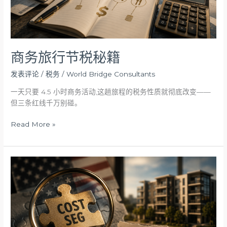
商务旅行节税秘籍
发表评论
/
税务
/
World Bridge Consultants
一天只要 4.5 小时商务活动,这趟旅程的税务性质就彻底改变——
但三条红线千万别碰。
Read More »
“成
本
隔
离
(Cost
Seg)”