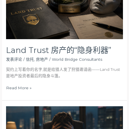
身
利
器”
Land Trust 房产的“隐身利器”
发表评论
/
信托
,
房地产
/
World Bridge Consultants
契约上写着你的名字,就是给猎人发了狩猎邀请函——Land Trust
是地产投资者最后的隐身斗篷。
Read More »
让
老
板
们