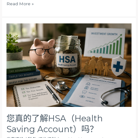
Read More »
您
真
的
了
解
HSA（Health
Saving
Account）
吗？
您真的了解HSA（Health
Saving Account）吗？