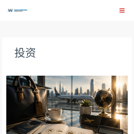
跳
至
内
容
投资
商
务
旅
行
节
税
秘
籍