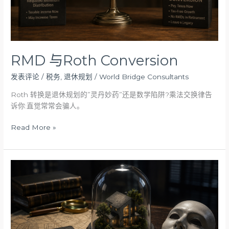
RMD 与Roth Conversion
发表评论
/
税务
,
退休规划
/
World Bridge Consultants
Roth 转换是退休规划的”灵丹妙药”还是数学陷阱?乘法交换律告
诉你:直觉常常会骗人。
Read More »
Land
Trust
房
产
的
“隐