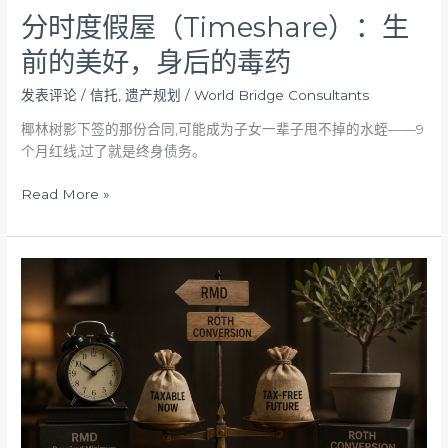
的
分时度假屋（Timeshare）：生
毒
前的美好，身后的毒药
药
发表评论
/
信托
,
遗产规划
/
World Bridge Consultants
椰林树影下签的那份合同,可能成为子女一辈子甩不掉的水蛭——9
个月红线,过了就是终身债务。
Read More »
RMD
与
Roth
Conversion