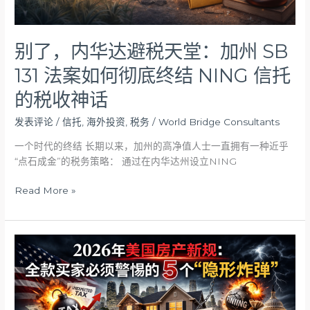
SB
131
法
别了，内华达避税天堂：加州 SB
案
131 法案如何彻底终结 NING 信托
如
何
的税收神话
彻
底
发表评论
/
信托
,
海外投资
,
税务
/
World Bridge Consultants
终
一个时代的终结 长期以来，加州的高净值人士一直拥有一种近乎
结
“点石成金”的税务策略： 通过在内华达州设立NING
NING
信
Read More »
托
的
税
收
2026
神
年
话
美
国
房