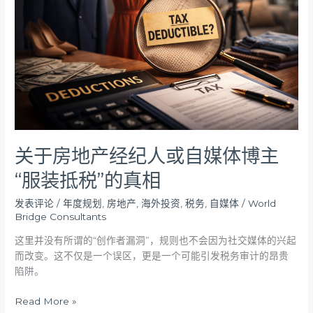
产
经
纪
人
或
自
媒
体
博
主
关于房地产经纪人或自媒体博主
“服
“服装抵税”的真相
装
抵
发表评论
/
年度规划
,
房地产
,
海外投资
,
税务
,
自媒体
/
World
税”
Bridge Consultants
的
真
这里并没有所谓的“创作者漏洞”，规则也不会因为社交媒体的兴起
相
而改变。这不仅是一个误区，更是一个可能引发税务审计的昂贵
陷阱。
Read More »