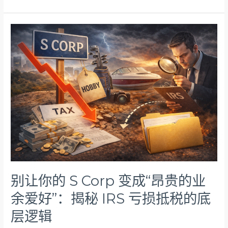
别
让
你
的
S
Corp
变
成
“昂
贵
的
业
余
爱
别让你的 S Corp 变成“昂贵的业
好”：
余爱好”：揭秘 IRS 亏损抵税的底
揭
秘
层逻辑
IRS