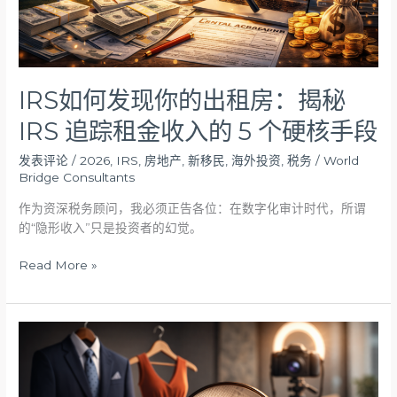
房：
揭
秘
IRS
追
IRS如何发现你的出租房：揭秘
踪
IRS 追踪租金收入的 5 个硬核手段
租
金
发表评论
/
2026
,
IRS
,
房地产
,
新移民
,
海外投资
,
税务
/
World
收
Bridge Consultants
入
的
作为资深税务顾问，我必须正告各位：在数字化审计时代，所谓
5
的“隐形收入”只是投资者的幻觉。
个
Read More »
硬
核
手
段
关
于
房
地