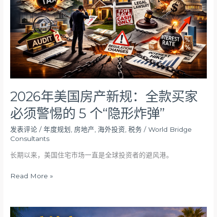
产
新
规：
全
款
买
家
必
须
2026年美国房产新规：全款买家
警
必须警惕的 5 个“隐形炸弹”
惕
的
发表评论
/
年度规划
,
房地产
,
海外投资
,
税务
/
World Bridge
5
Consultants
个
“隐
长期以来，美国住宅市场一直是全球投资者的避风港。
形
Read More »
炸
弹”
房