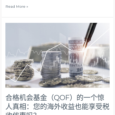
是
Read More »
配
比
题
合
格
机
会
基
金
（QOF）
的
一
个
惊
人
真
合格机会基金（QOF）的一个惊
相：
您
人真相：您的海外收益也能享受税
的