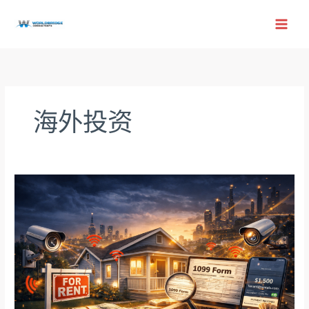
跳
至
内
容
海外投资
IRS
如
何
发
现
你
的
出
租