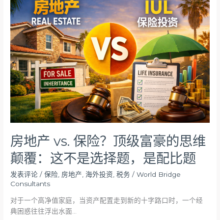
地
产
vs.
保
险？
顶
级
富
豪
的
思
维
颠
房地产 vs. 保险？顶级富豪的思维
覆：
颠覆：这不是选择题，是配比题
这
不
发表评论
/
保险
,
房地产
,
海外投资
,
税务
/
World Bridge
是
Consultants
选
择
对于一个高净值家庭，当资产配置走到新的十字路口时，一个经
题，
典困惑往往浮出水面…