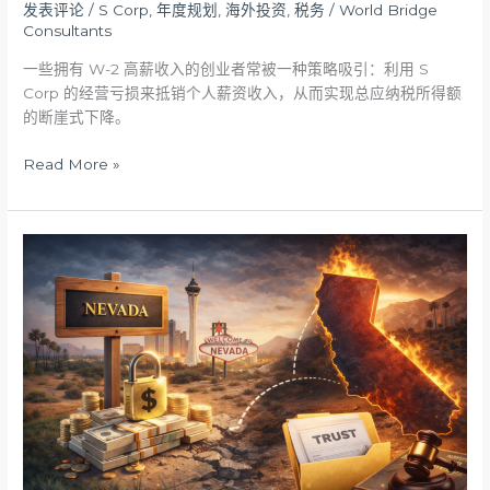
亏
发表评论
/
S Corp
,
年度规划
,
海外投资
,
税务
/
World Bridge
损
Consultants
抵
一些拥有 W-2 高薪收入的创业者常被一种策略吸引：利用 S
税
Corp 的经营亏损来抵销个人薪资收入，从而实现总应纳税所得额
的
的断崖式下降。
底
层
Read More »
逻
辑
别
了，
内
华
达
避
税
天
堂：
加
州